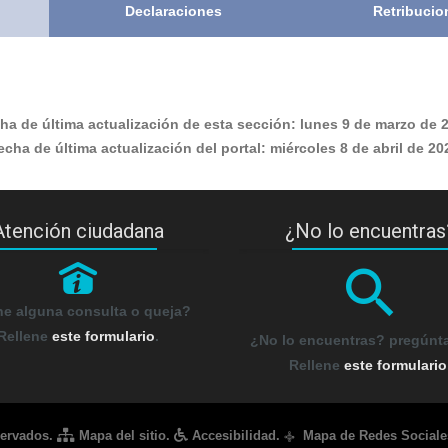
Declaraciones
Retribucio
ha de última actualización de esta sección:
lunes 9 de marzo de 
echa de última actualización del portal:
miércoles 8 de abril de 20
Atención ciudadana
¿No lo encuentras
P
ne alguna consulta o queja?
Rellene
este formulario
.
¿No lo encuentras? pregún
Rellene
este formulario
servados.
Mapa del sitio
.
Accesibilidad
.
Mapa de Redes Sociale
q