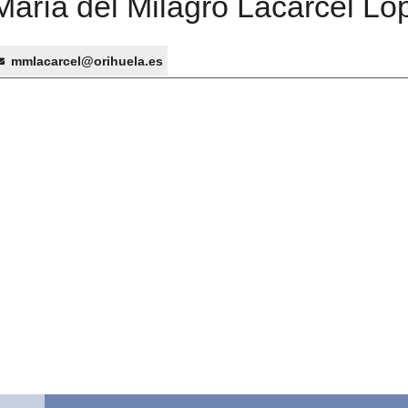
María del Milagro Lacárcel Ló
mmlacarcel@orihuela.es