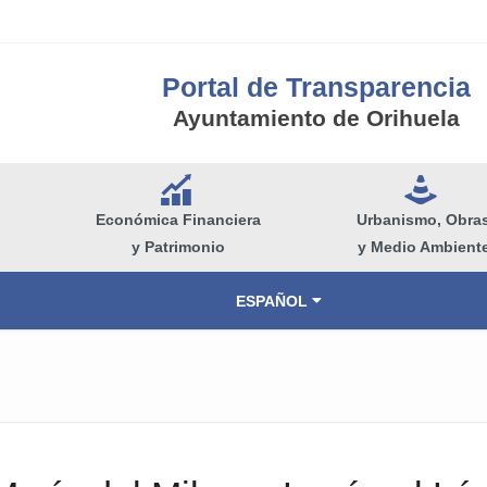
Portal de Transparencia
Ayuntamiento de Orihuela
Q
e
Económica Financiera
Urbanismo, Obra
y Patrimonio
y Medio Ambient
ESPAÑOL
VALENCIÀ