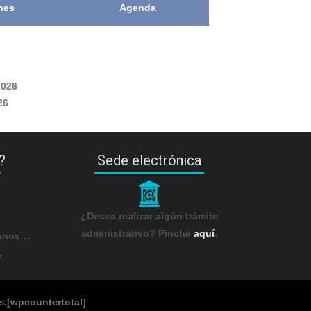
nes
Agenda
2026
26
?
Sede electrónica
_
¿Desea realizar algún trámite
administrativo? Pinche
aquí
.
tanos…
.
[wpcountertotal]
s
.