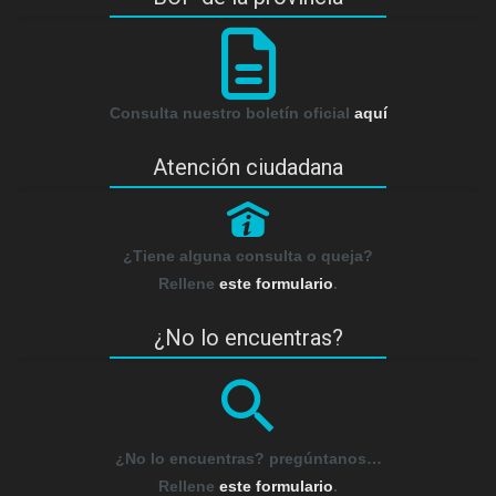
Consulta nuestro boletín oficial
aquí
Atención ciudadana
P
¿Tiene alguna consulta o queja?
Rellene
este formulario
.
¿No lo encuentras?
¿No lo encuentras? pregúntanos…
Rellene
este formulario
.