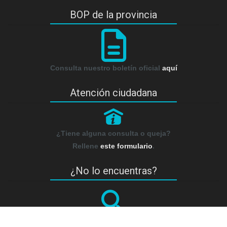
BOP de la provincia
Consulta nuestro boletín oficial
aquí
Atención ciudadana
P
¿Tiene alguna consulta o queja?
Rellene
este formulario
.
¿No lo encuentras?
¿No lo encuentras? pregúntanos…