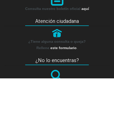
Consulta nuestro boletín oficial
aquí
Atención ciudadana
P
¿Tiene alguna consulta o queja?
Rellene
este formulario
.
¿No lo encuentras?
¿No lo encuentras? pregúntanos…
Rellene
este formulario
.
Sede electrónica