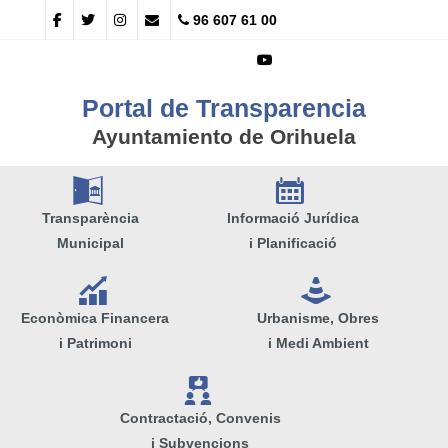
96 607 61 00
Portal de Transparencia
Ayuntamiento de Orihuela
A
E
Transparència
Informació Jurídica
Municipal
i Planificació
Q
e
Econòmica Financera
Urbanisme, Obres
i Patrimoni
i Medi Ambient
V
Contractació, Convenis
i Subvencions