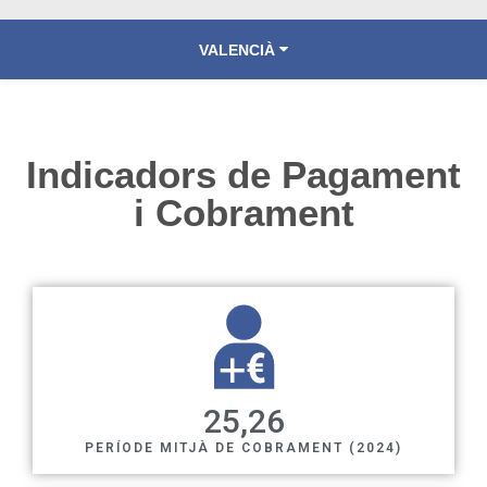
VALENCIÀ
ESPAÑOL
Indicadors de Pagament
i Cobrament​
25
,26
PERÍODE MITJÀ DE COBRAMENT (2024)