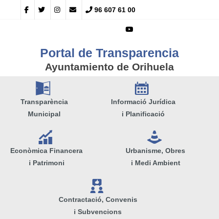
96 607 61 00
Portal de Transparencia
Ayuntamiento de Orihuela
A
E
Transparència
Informació Jurídica
Municipal
i Planificació
Q
e
Econòmica Financera
Urbanisme, Obres
i Patrimoni
i Medi Ambient
V
Contractació, Convenis
i Subvencions