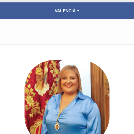
VALENCIÀ
ESPAÑOL