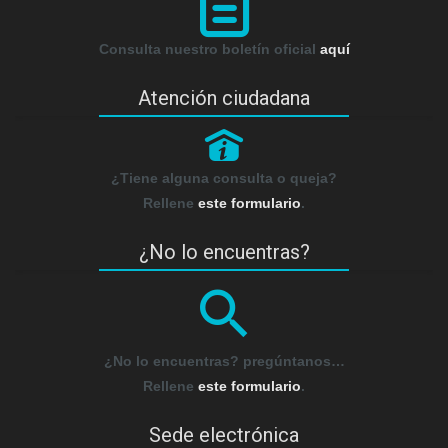
Consulta nuestro boletín oficial
aquí
Atención ciudadana
P
¿Tiene alguna consulta o queja?
Rellene
este formulario
.
¿No lo encuentras?
¿No lo encuentras? pregúntanos…
Rellene
este formulario
.
Sede electrónica