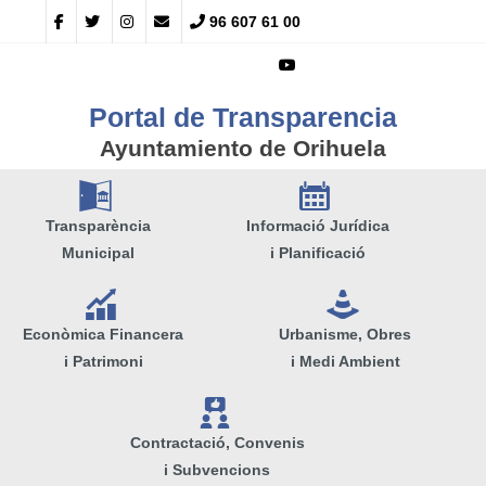
96 607 61 00
Portal de Transparencia
Ayuntamiento de Orihuela
A
E
Transparència
Informació Jurídica
Municipal
i Planificació
Q
e
Econòmica Financera
Urbanisme, Obres
i Patrimoni
i Medi Ambient
V
Contractació, Convenis
i Subvencions