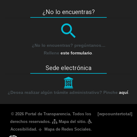
¿No lo encuentras?
¿No lo encuentras? pregúntanos…
Rellene
este formulario
.
Sede electrónica
_
¿Desea realizar algún trámite administrativo? Pinche
aquí
.
[wpcountertotal]
© 2026 Portal de Transparencia. Todos los
derechos reservados.
Mapa del sitio
.
Accesibilidad
.
Mapa de Redes Sociales
.
q