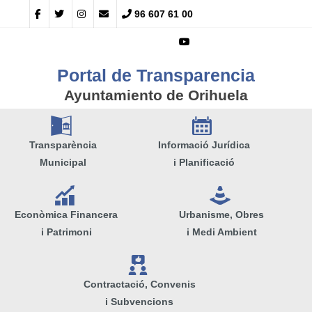
96 607 61 00
Portal de Transparencia
Ayuntamiento de Orihuela
A
E
Transparència
Informació Jurídica
Municipal
i Planificació
Q
e
Econòmica Financera
Urbanisme, Obres
i Patrimoni
i Medi Ambient
V
Contractació, Convenis
i Subvencions