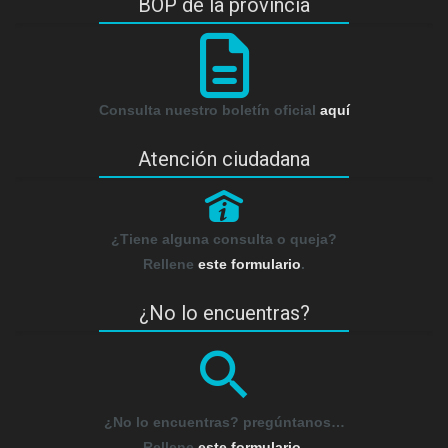
BOP de la provincia
Consulta nuestro boletín oficial
aquí
Atención ciudadana
P
¿Tiene alguna consulta o queja?
Rellene
este formulario
.
¿No lo encuentras?
¿No lo encuentras? pregúntanos…
Rellene
este formulario
.