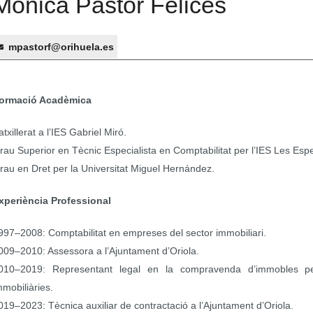
Mónica Pastor Felices
mpastorf@orihuela.es
ormació Acadèmica
atxillerat a l’IES Gabriel Miró.
rau Superior en Tècnic Especialista en Comptabilitat per l’IES Les Esp
rau en Dret per la Universitat Miguel Hernández.
xperiència Professional
997–2008: Comptabilitat en empreses del sector immobiliari.
009–2010: Assessora a l’Ajuntament d’Oriola.
010–2019: Representant legal en la compravenda d’immobles p
mmobiliàries.
019–2023: Tècnica auxiliar de contractació a l’Ajuntament d’Oriola.