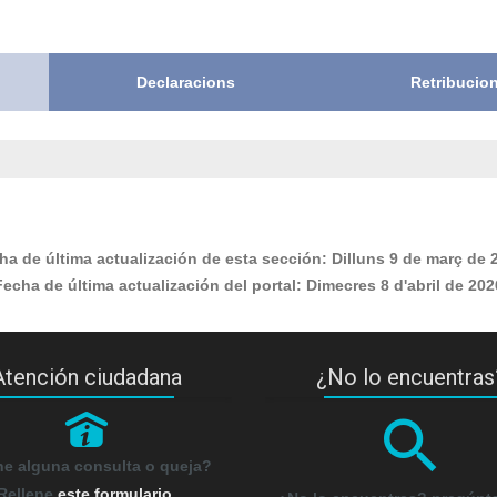
Declaracions
Retribucio
ha de última actualización de esta sección:
Dilluns 9 de març de 
Fecha de última actualización del portal:
Dimecres 8 d'abril de 202
Atención ciudadana
¿No lo encuentras
P
ne alguna consulta o queja?
Rellene
este formulario
.