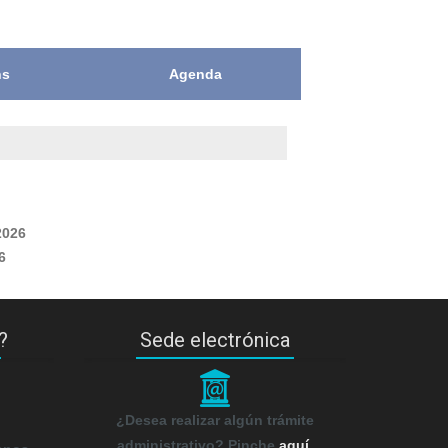
ns
Agenda
2026
6
?
Sede electrónica
_
¿Desea realizar algún trámite
administrativo? Pinche
aquí
.