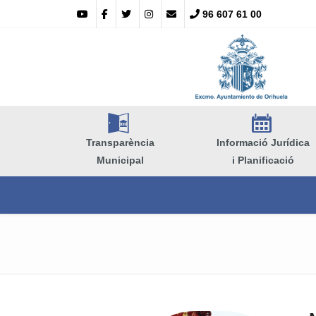
96 607 61 00
A
E
Transparència
Informació Jurídica
Municipal
i Planificació