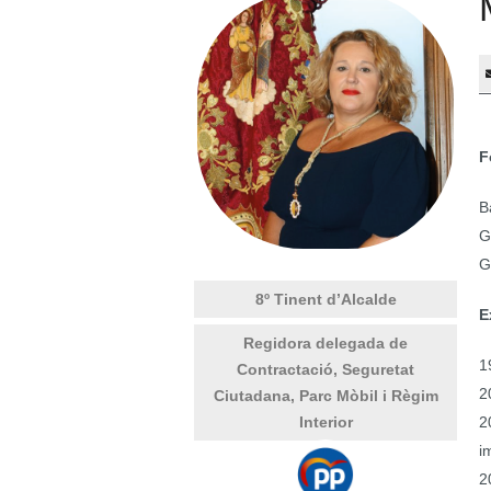
F
B
G
G
8º Tinent d’Alcalde
E
Regidora delegada de
1
Contractació, Seguretat
2
Ciutadana, Parc Mòbil i Règim
Interior
2
i
2